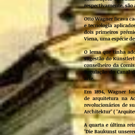
respectivamente, são 
Otto Wagner ficava c
e tecnologia aplicado
dois primeiros prémi
Viena, uma espécie de 
O lema que tinha ado
sugestão do Künstler
conselheiro da Comi
Regulação do Canal d
arte.
Em 1894, Wagner foi
de arquitetura na A
revolucionários de s
Architektur" ( "Arquit
A quarta e última rei
"Die Baukunst unserer 