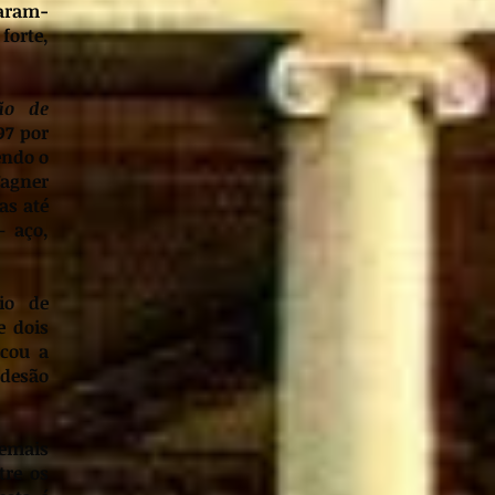
maram-
forte,
ão de
97 por
endo o
Wagner
as até
– aço,
io de
e dois
rcou a
adesão
demais
tre os