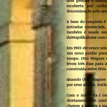
dois prédios é obtid
recoberta por cerâ
denominação pela qua
A base do conjunto é
entradas comerciais,
também é usado nos 
daMajolikahaus com os
Em 1903 ele vence seu
um novo prédio para
tempo. Otto Wagner e
levou três dias para 
construída entre 1904 
Quando Otto Wagner f
por seus alunos. Entã
Com o início da I G
diretamente no conf
chegou a ir para a g