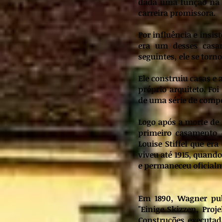
dada uma função na á
carreira promissora.
Por influência e insi
era um desses casam
seguintes, ele se torn
Ele construiu casas e
próprio arquiteto. F
de uma série de compe
Logo após a morte de 
primeiro casamento 
Louise Stiffel que er
viveu até 1915, quand
e permaneceu oficialm
Em 1890, Wagner pub
"Einige Skizzen, Pro
Construções executad