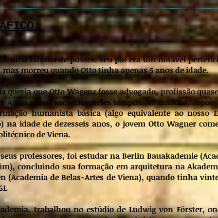
ÁFICO:
m uma família de posses. Seu pai era um notável pertenc
, mas morreu quando Otto tinha apenas 5 anos de idade.
la queria que Otto Wagenr fosse advogado, profissão quase
es À sua classe social naqueles tempos. No entanto, depois 
rmação humanista básica (algo equivalente ao nosso 
) na idade de dezesseis anos, o jovem Otto Wagner com
olitécnico de Viena.
seus professores, foi estudar na Berlin Bauakademie (Ac
rlim), concluindo sua formação em arquitetura na Akadem
n (Academia de Belas-Artes de Viena), quando tinha vint
61.
cademia, trabalhou no estúdio de Ludwig von Förster, on