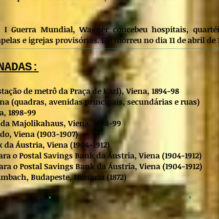
 I Guerra Mundial, Wagner concebeu hospitais, quarté
elas e igrejas provisórias. Ele morreu no dia 11 de abril de 
NADAS:
stação de metrô da Praça de Karl), Viena, 1894-98
iena (quadras, avenidas principais, secundárias e ruas)
a, 1898-99
 da Majolikahaus, Viena, 1898-99
ldo, Viena (1903-1907)
k da Áustria, Viena (1904-1912)
para o Postal Savings Bank da Áustria, Viena (1904-1912)
para o Postal Savings Bank da Áustria, Viena (1904-1912)
umbach, Budapeste, Hungria (1872)