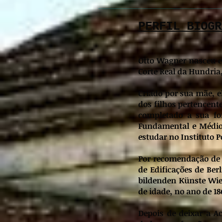
PERFIL BIOGR
Otto Wagner nasceu e
Corte Real da Hundria
Criado por sua mãe, e
dos filhos pertencent
completado a sua fo
Fundamental e Médio
estudar no Instituto P
Por recomendação de 
de Edificações de Be
bildenden Künste Wie
de idade, no ano de 18
Depois de deixar a A