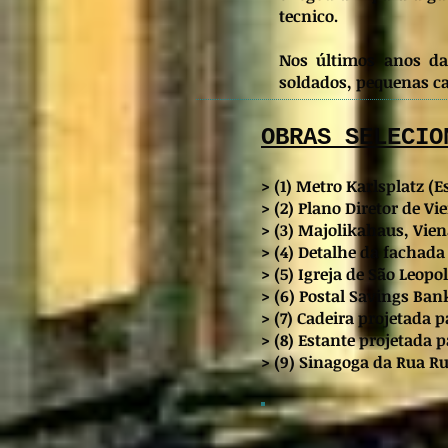
tecnico.
Nos últimos anos da
soldados, pequenas cap
OBRAS SELECIO
> (1)
Metro Karlsplatz (E
> (2) Plano Diretor de V
> (3) Majolikahaus, Vien
> (4) Detalhe da fachada
> (5) Igreja de São Leopo
> (6) Postal Savings Ban
> (7) Cadeira projetada 
> (8) Estante projetada 
> (9) Sinagoga da Rua R