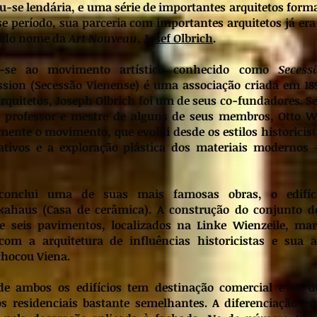
u-se lendária, e uma série de importantes arquitetos for
se período, sua parceria com importantes arquitetos já era 
cido nome da
Art Nouveau
,
Josef Olbrich
.
u-se ao movimento artístico conhecido como
Secess
ssion (Secessão Vienense) é uma associação criada em 18
 arquitetos, Joseph Olbrich foi um de seus co-fundadores. S
, professor e mestre de alguns de seus membros, Otto 
ente o movimento, que evolui desde os estilos historicist
tivos e a exploração plástica dos materiais modernos 
 conclui uma de suas mais famosas obras, o edifíc
kahaus (Casa de cerâmica). A construção do conjunto d
e seis pavimentos, localizados na Linke Wienzeile, ma
om a arquitetura de influências historicistas e sua 
chocou Viena.
de ambos os edifícios tem destinação comercial e os 
 residenciais bastante semelhantes. A diferenciação en