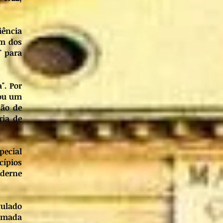
iência
um dos
" para
". Por
nou um
são de
ria de
pecial
cípios
oderne
tulado
hamada