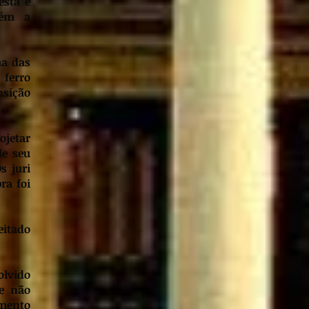
esta é
vém a
ma das
 ferro
sição
ojetar
de seu
s juri
ra foi
eitado
olvido
le não
imento