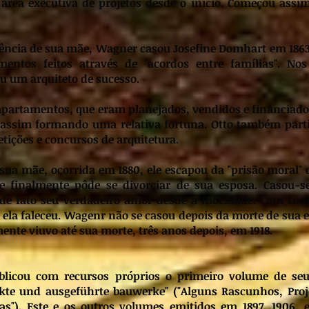
rea executiva de projetos desde o início. Começou ass
stência de sua mãe, Wagner casou Josefine Domhart em 186
entos feitos através de "acordos entre famílias". No
ou um arquiteto de sucesso.
 apartamentos, que eram planejados, vendidos e financiado
oi assim formando uma relativa fortuna. Otto também part
tições e concursos de arquitetura.
sua mãe, ocorrida em 1880, ele escapou da "prisão moral" 
e finalmente pôde se divorciar de sua esposa. Casou-
a de fato seu verdadeiro amor desde a mocidade. Com Loui
o ela faleceu. Wagenr não se casou depois da morte de sua 
ente viuvo até sua morte, três anos depois, em 1918.
licou com recursos próprios o primeiro volume de seu
jekte und ausgeführte bauwerke" ("Alguns Rascunhos, Proj
as"). Este e os outros volumes emitidos em 1897, 1906, e