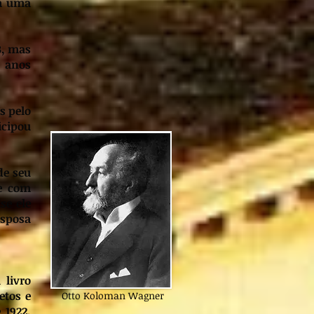
im uma
3, mas
s anos
s pelo
icipou
de seu
se com
se ele
esposa
 livro
etos e
Otto Koloman Wagner
 1922,