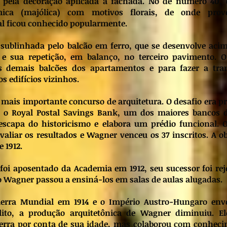
a pela decoração aplicada à fachada. No de número 40, 
mica (majólica) com motivos florais, de onde pro
l ficou conhecido popularmente.
 sublinhada pelo balcão em ferro, que se desenvolve aci
 e sua repetição, em balanço, no terceiro pavimento. O
demais balcões dos apartamentos e para fazer a tran
 edifícios vizinhos.
 mais importante concurso de arquitetura. O desafio era pr
 o Royal Postal Savings Bank, um dos maiores bancos 
scapa do historicismo e elabora um prédio funcional. O
avaliar os resultados e Wagner venceu os 37 inscritos. A ob
e 1912.
oi aposentado da Academia em 1912, seu sucessor foi rej
o Wagner passou a ensiná-los em salas de aulas alugadas.
uerra Mundial em 1914 e o Império Austro-Hungaro env
lito, a produção arquitetônica de Wagner diminuiu. E
uerra por conta de sua idade, mas colaborou com conhec