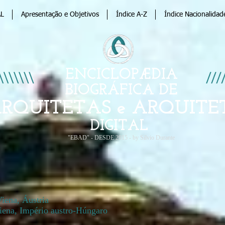
AL
Apresentação e Objetivos
Índice A-Z
Índice Nacionalidad
ENCICLOPÆDIA
BIOGRÁFICA DE
RQUITETAS e ARQUITE
DIGITAL
"EBAD" - DESDE 2015 - by Silvio Durante
iena, Áustria
Viena, Império austro-Húngaro