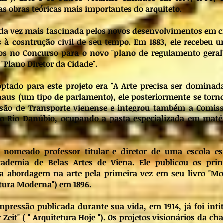
as obras teóricas mais importantes do arquiteto.
ada vez mais fascinada pelos novos desenvolvimentos em c
s à cosntrução civil de seu tempo. Em 1883, ele recebeu 
os no Concurso para o novo "plano de regulamento geral
"Plano Diretor da Cidade".
ptado para este projeto era "A Arte precisa ser dominada
haus (um tipo de parlamento), ele posteriormente se tor
ssão de Transporte vienense e integrou também a Comis
o Rio Danúbio, ocupando a pasta especializada em maté
 nomeado professor titular e diretor de uma escola es
cademia de Belas Artes de Viena. Ele publicou os prin
ua abordagem na arte pela primeira vez em seu livro "M
etura Moderna") em 1896.
mpressão publicada durante sua vida, em 1914, já foi inti
Zeit" ( " Arquitetura Hoje "). Os projetos visionários da c