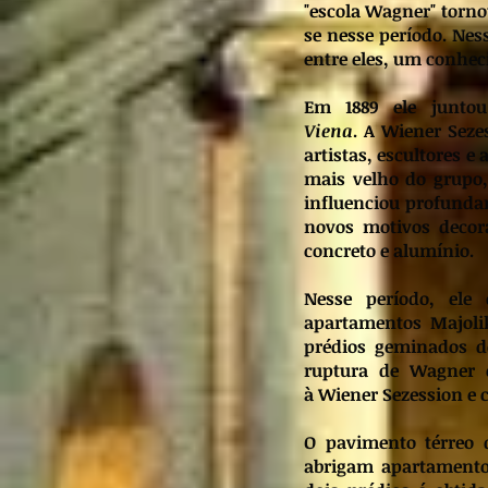
"escola Wagner" torno
se nesse período. Nes
entre eles, um conhe
Em 1889 ele junto
Viena
. A Wiener Seze
artistas, escultores e
mais velho do grupo
influenciou profundam
novos motivos decora
concreto e alumínio.
Nesse período, ele
apartamentos Majoli
prédios geminados d
ruptura de Wagner c
à Wiener Sezession e 
O pavimento térreo 
abrigam apartamentos