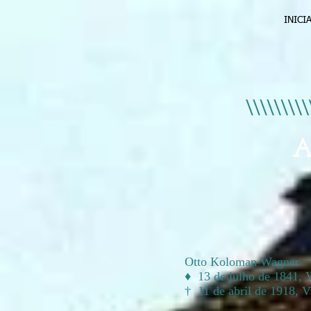
INICI
A
Otto Koloman Wagner
♦ 13 de julho de 1841, V
†
11 de abril de 1918, 