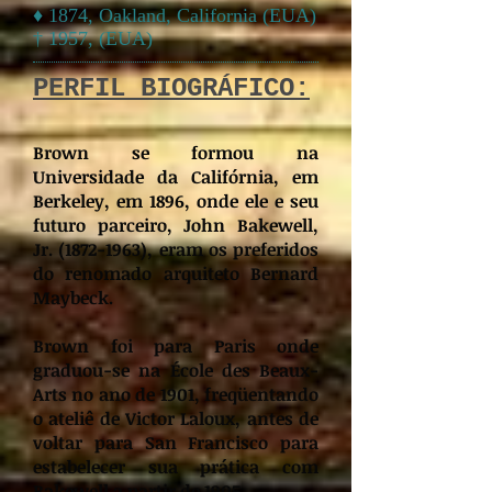
♦ 1874, Oakland, California (EUA)
† 1957, (EUA)
PERFIL BIOGRÁFICO:
Brown se formou na
Universidade da Califórnia, em
Berkeley, em 1896, onde ele e seu
futuro parceiro, John Bakewell,
Jr.
(1872-1963)
, eram os preferidos
do renomado arquiteto Bernard
Maybeck.
Brown foi para Paris onde
graduou-se na École des Beaux-
Arts no ano de 1901, freqüentando
o ateliê de Victor Laloux, antes de
voltar para San Francisco para
estabelecer sua prática com
Bakewell a partir de 1905.