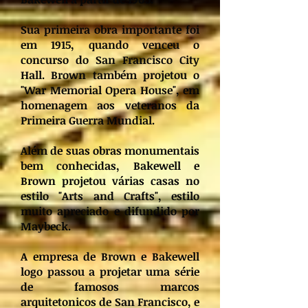
Sua primeira obra importante foi
em 1915, quando venceu o
concurso do San Francisco City
Hall. Brown também projetou o
"War Memorial Opera House", em
homenagem aos veteranos da
Primeira Guerra Mundial.
Além de suas obras monumentais
bem conhecidas, Bakewell e
Brown projetou várias casas no
estilo "Arts and Crafts", estilo
muito apreciado e difundido por
Maybeck.
A empresa de Brown e Bakewell
logo passou a projetar uma série
de famosos marcos
arquitetonicos de San Francisco, e