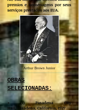
premios e homenagens por seus
serviços prestados aos EUA.
Arthur Brown Junior
OBRAS
SELECIONADAS:
> (1) Pasadena City
Hall, Pasadena, California, 1927