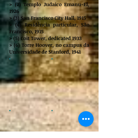
> (2) Templo Judaico Emanu-El,
1926
> (3) San Francisco City Hall, 1915
> (4) Residência particular, São
Francisco, 1915
> (5) Coit Tower, dedicated 1933
> (6) Torre Hoover, no campus da
Universidade de Stanford, 1941