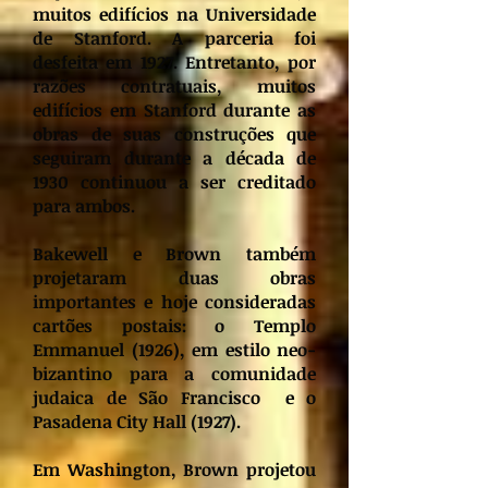
muitos edifícios na Universidade
de Stanford. A parceria foi
desfeita em 1927. Entretanto, por
razões contratuais, muitos
edifícios em Stanford durante as
obras de suas construções que
seguiram durante a década de
1930 continuou a ser creditado
para ambos.
Bakewell e Brown também
projetaram duas obras
importantes e hoje consideradas
cartões postais: o Templo
Emmanuel (1926), em estilo neo-
bizantino para a comunidade
judaica de São Francisco e o
Pasadena City Hall (1927).
Em Washington, Brown projetou