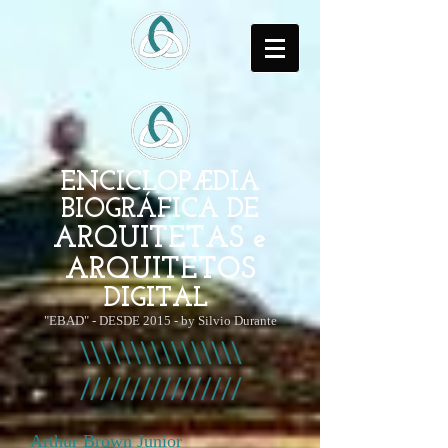
ENCICLOPÆDIA
BIOGRÁFICA DE
ARQUITETAS e
ARQUITETOS
DIGITAL
"EBAD" - DESDE 2015 - by Silvio Durante
Arthur Brown Junior