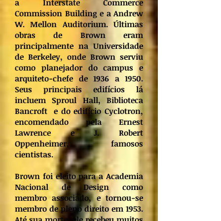
a Interstate Commerce
Commission Building e a Andrew
W. Mellon Auditorium. Últimas
obras de Brown eram
principalmente na Universidade
de Berkeley, onde Brown serviu
como planejador do campus e
arquiteto-chefe de 1936 a 1950.
Seus principais edifícios lá
incluem Sproul Hall, Biblioteca
Bancroft e do edifício Cyclotron,
encomendado pela Ernest
Lawrence e J. Robert
Oppenheimer, famosos
cientistas.
Brown foi eleito para a Academia
Nacional de Design como
membro associado, e tornou-se
membro de pleno direito em 1953.
Até sua morte, ele recebeu muitos