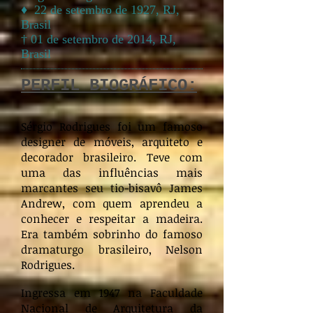
♦ 22 de setembro de 1927, RJ,
Brasil
† 01 de setembro de 2014, RJ,
Brasil
PERFIL BIOGRÁFICO:
Sérgio Rodrigues foi um famoso
designer de móveis, arquiteto e
decorador brasileiro. Teve com
uma das influências mais
marcantes seu tio-bisavô James
Andrew, com quem aprendeu a
conhecer e respeitar a madeira.
Era também sobrinho do famoso
dramaturgo brasileiro, Nelson
Rodrigues.
Ingressa em 1947 na Faculdade
Nacional de Arquitetura da