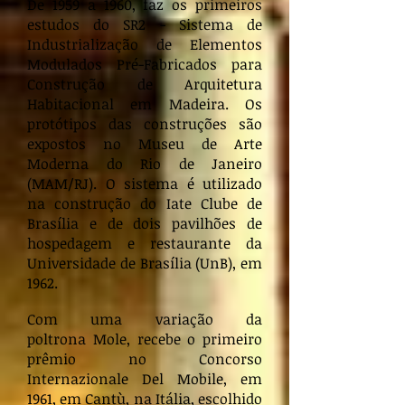
De 1959 a 1960, faz os primeiros
estudos do SR2 - Sistema de
Industrialização de Elementos
Modulados Pré-Fabricados para
Construção de Arquitetura
Habitacional em Madeira. Os
protótipos das construções são
expostos no Museu de Arte
Moderna do Rio de Janeiro
(MAM/RJ). O sistema é utilizado
na construção do Iate Clube de
Brasília e de dois pavilhões de
hospedagem e restaurante da
Universidade de Brasília (UnB), em
1962.
Com uma variação da
poltrona Mole, recebe o primeiro
prêmio no Concorso
Internazionale Del Mobile, em
1961, em Cantù, na Itália, escolhido