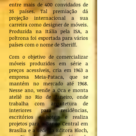
entre mais de 400 convidados de
35 países. Tal premiação dá
projeção internacional a sua
carreira como designer de móveis.
Produzida na Itália pela ISA, a
poltrona foi exportada para vários
países com o nome de Sheriff.
Com o objetivo de comercializar
móveis produzidos em série a
preços acessíveis, cria em 1963 a
empresa Meia-Pataca, que se
mantém no mercado até 1968.
Nesse ano, vende a Oca e monta
ateliê no Rio de Janeiro, onde
trabalha com arquitetura de
interiores para residências,
escritórios e hotéis e realiza
projetos para o Banco Central em
Brasília e a sede da Editora Bloch,