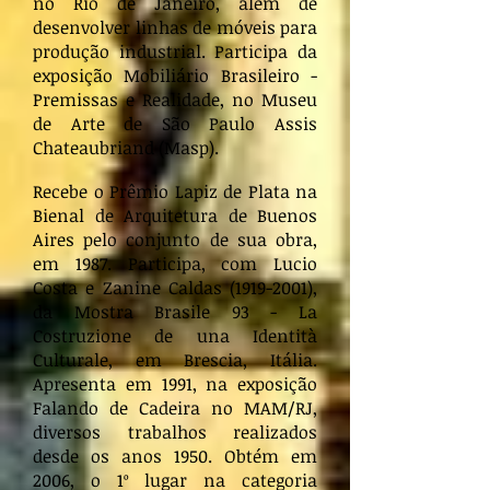
no Rio de Janeiro, além de
desenvolver linhas de móveis para
produção industrial. Participa da
exposição Mobiliário Brasileiro -
Premissas e Realidade, no Museu
de Arte de São Paulo Assis
Chateaubriand (Masp).
Recebe o Prêmio Lapiz de Plata na
Bienal de Arquitetura de Buenos
Aires pelo conjunto de sua obra,
em 1987. Participa, com Lucio
Costa e Zanine Caldas
(1919-2001)
,
da Mostra Brasile 93 - La
Costruzione de una Identità
Culturale, em Brescia, Itália.
Apresenta em 1991, na exposição
Falando de Cadeira no MAM/RJ,
diversos trabalhos realizados
desde os anos 1950. Obtém em
2006, o 1º lugar na categoria