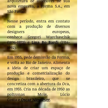
arquitetura de interiores de sua
nova empresa, a Forma S.A., em
São Paulo.
Nesse período, entra em contato
com a produção de diversos
designers europeus,
conhece Gregori Warchavchik
(1896-1972)
e
Lina Bo Bardi
(1914-
1992)
.
Em 1955, pede demissão da Forma,
e volta ao Rio de Janeiro. Alimenta
a ideia de criar um espaço de
produção e comercialização do
design brasileiro, que se
concretiza com a abertura da Oca,
em 1955. Cria na década de 1950 as
poltronas Mole, Lúcio
Costa e
Oscar Niemeyer
.