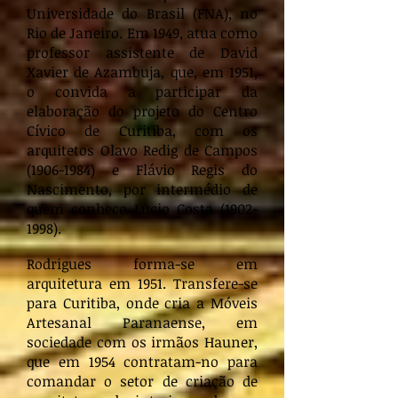
Universidade do Brasil (FNA), no
Rio de Janeiro. Em 1949, atua como
professor assistente de David
Xavier de Azambuja, que, em 1951,
o convida a participar da
elaboração do projeto do Centro
Cívico de Curitiba, com os
arquitetos Olavo Redig de Campos
(1906-1984)
e Flávio Regis do
Nascimento, por intermédio de
quem conhece Lucio Costa
(1902-
1998)
.
Rodrigues forma-se em
arquitetura em 1951. Transfere-se
para Curitiba, onde cria a Móveis
Artesanal Paranaense, em
sociedade com os irmãos Hauner,
que em 1954 contratam-no para
comandar o setor de criação de