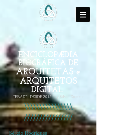
ENCICLOPÆDIA
BIOGRÁFICA DE
ARQUITETAS e
ARQUITETOS
DIGITAL
"EBAD" - DESDE 2015 - by Silvio Durante
Sérgio Rodrigues