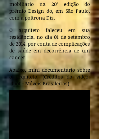
mobiliário na 20ª edição do
prêmio Design do, em São Paulo,
com a poltrona Diz.
O arquiteto faleceu em sua
residência, no dia 01 de setembro
de 2014, por conta de complicações
de saúde em decorrência de um
cancer.
Abaixo, mini documentário sobre
o arquiteto. (Créditos do vídeo:
dpot - Móveis Brasileiros)