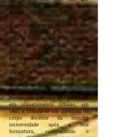
também se casou com Scott
Brown.
O casal passou os seguintes três
anos a trabalhar e a viajar por
toda a Europa, até 1958, quando
foram para Filadélfia, com o
objetivo de estudarem
na Universidade da Pensilvânia,
no departamento de
planejamento urbano. Em 1959,
Robert Scott Brown morre num
acidente de carro.
Denise completou o seu mestrado
em planejamento urbano, em
1960, e tornou-se um membro do
corpo docente da mesma
universidade após a sua
formatura, completando o