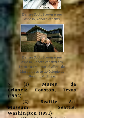
Denise Scott Brown e seu
esposo, Robert Venturi
Denise Scott Brown e seu
esposo, Robert Venturi em
frente ao Memorial Allen, do
Museu de Arte do Colégio de
Oberlin, Michigan
> (1) Museu da
Criança; Houston, Texas
(1992)
> (2) Seattle Art
Museum; Seattle,
Washington (1991)