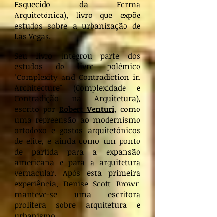
Esquecido da Forma
Arquitetónica), livro que expõe
estudos sobre a urbanização de
Las Vegas.
Seu livro integrou parte dos
estudos do livro polêmico
"Complexity and Contradiction in
Architecture" (Complexidade e
Contradição na Arquitetura),
escrito por
Robert Venturi
, como
uma repreensão ao modernismo
ortodoxo e gostos arquitetónicos
de elite, e ainda como um ponto
de partida para a expansão
americana e para a arquitetura
vernacular. Após esta primeira
experiência, Denise Scott Brown
manteve-se uma escritora
prolífera sobre arquitetura e
urbanismo.