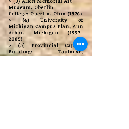
> (3) Allen Memorial Art
Museum, Oberlin
College; Oberlin, Ohio (1976)
> (4) University of
Michigan Campus Plan; Ann
Arbor, Michigan (1997–
2005)
> (5) Provincial Capitol
Building; Toulouse,
France (1999)
> (6) Laboratório Lewis
Thomas; Princeton
University, New
Jersey (1986)