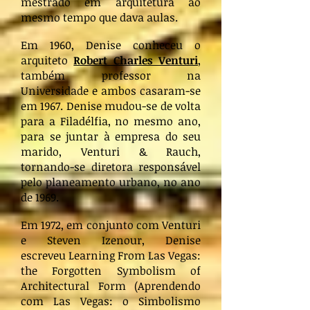
mestrado em arquitetura ao
mesmo tempo que dava aulas.
Em 1960, Denise conheceu o
arquiteto
Robert Charles Venturi
,
também professor na
Universidade e ambos casaram-se
em 1967. Denise mudou-se de volta
para a Filadélfia, no mesmo ano,
para se juntar à empresa do seu
marido, Venturi & Rauch,
tornando-se diretora responsável
pelo planeamento urbano, no ano
de 1969.
Em 1972, em conjunto com Venturi
e Steven Izenour, Denise
escreveu Learning From Las Vegas:
the Forgotten Symbolism of
Architectural Form (Aprendendo
com Las Vegas: o Simbolismo