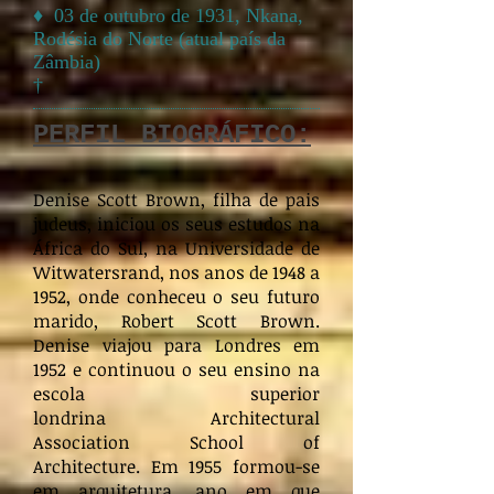
♦ 03 de outubro de 1931, Nkana,
Rodésia do Norte (atual país da
Zâmbia)
†
PERFIL BIOGRÁFICO:
Denise Scott Brown, filha de pais
judeus, iniciou os seus estudos na
África do Sul, na Universidade de
Witwatersrand, nos anos de 1948 a
1952, onde conheceu o seu futuro
marido, Robert Scott Brown.
Denise viajou para Londres em
1952 e continuou o seu ensino na
escola superior
londrina Architectural
Association School of
Architecture. Em 1955 formou-se
em arquitetura, ano em que