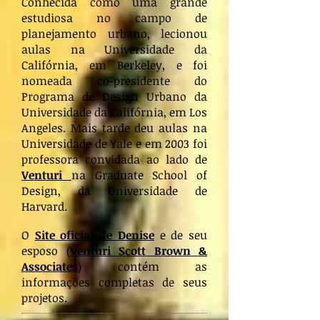
Conhecida como uma grande
estudiosa no campo de
planejamento urbano, lecionou
aulas na Universidade da
Califórnia, em Berkeley, e foi
nomeada co-presidente do
Programa de Design Urbano da
Universidade da Califórnia, em Los
Angeles. Mais tarde deu aulas na
Universidade de Yale e em 2003 foi
professora convidada ao lado de
Venturi
na Graduate School of
Design, da Universidade de
Harvard.
O
Site oficial de Denise
e de seu
esposo (
Venturi Scott Brown &
Associates
) contém as
informações completas de seus
projetos.