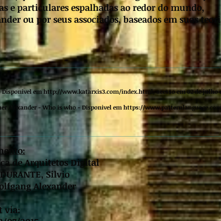
as e particulares espalhadas ao redor do mundo,
nder ou por seus associados, baseados em suas teori
 - Disponivel em
http://www.katarxis3.com/index.html,
acesso em 02 de julho 
er Alexander - Who is who - Disponivel em
https://www.patternlanguage.com
mento:
ca de Arquitetos Digital
: DURANTE, Silvio
Wolfgang Alexander
t via: