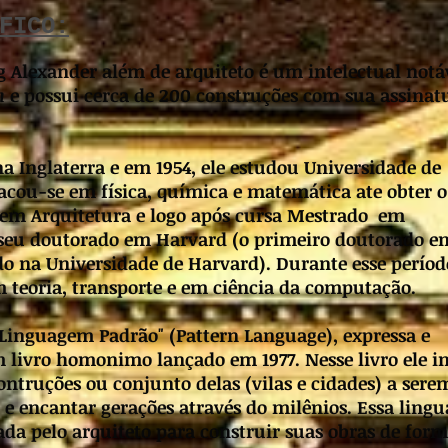
FICO:
 Alexander além de arquiteto é um intelectual notá
n
e possui cerca de 200 construções com sua assinat
a Inglaterra e em 1954, ele estudou Universidade de
cou-se em física, química e matemática ate obter o
 em Arquitetura e logo após cursa Mestrado em
seu doutorado em Harvard (o primeiro doutorado e
o na Universidade de Harvard). Durante esse período
 teoria, transporte e em ciência da computação.
 "Linguagem Padrão" (Pattern Language), expressa e
livro homonimo lançado em 1977. Nesse livro ele in
ontruções ou conjunto delas (vilas e cidades) a sere
 e encantar gerações através do milênios. Essa ling
ada pelo arquiteto para construir suas obras de form