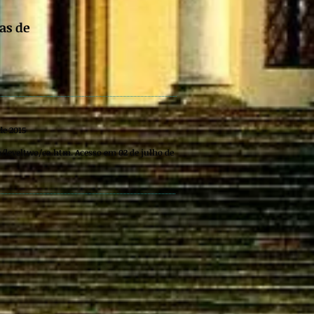
as de
de 2015
/leveltwo/ca.htm.
Acesso em 02 de julho de