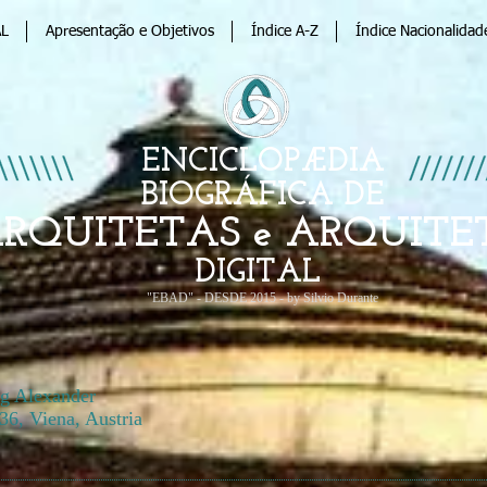
AL
Apresentação e Objetivos
Índice A-Z
Índice Nacionalidad
ENCICLOPÆDIA
BIOGRÁFICA DE
RQUITETAS e ARQUITE
DIGITAL
"EBAD" - DESDE 2015 - by Silvio Durante
g Alexander
36, Viena, Austria