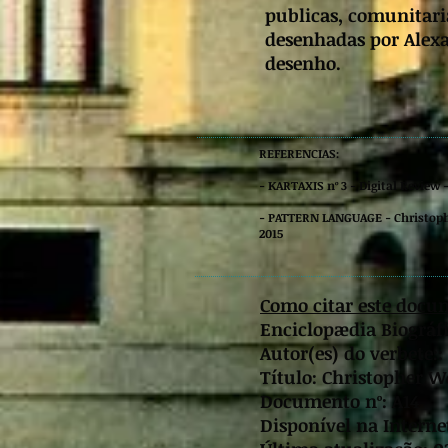
publicas, comunitari
desenhadas por Alexa
desenho.
REFERENCIAS:
- KARTAXIS nº 3 - Digital Review
- PATTERN LANGUAGE - Christoph
2015
Como citar este docu
Enciclopædia Biográfi
Autor(es) do verbete:
Título: Christopher 
Documento nº: A14
Disponível na Interne