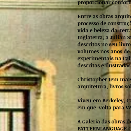
proporcionar conforto
Entre as obras arqui
processo de construçã
vida e beleza da Terr
Inglaterra; a Julian 
descritos no seu livr
volumes nos anos de 
experimentais na Cali
descritas e ilustrada
Christopher tem mais
arquitetura, livros 
Viveu em Berkeley, Ca
em que volta para Wes
A Galeria das obras d
PATTERNLANGUAGE.