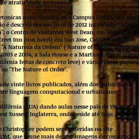
 e atratividade ao usuario.
tetonicas mais ​destaca-se o Campus Eishin, em Tóqu
o é descrito em seu livro de 2012 intitulado "A bata
a"; o Centro de Visitantes West Dean, em West Sussex
Street Inn (um hotel) em San Jose, Califórnia ambos
o "A Natureza da Ordem" ( Nature of Order), publica
2003 e 2004; a Sala House e a Martinez House (casas
fórnia feitas de concreto leve) e várias casas particu
s no "The Nature of Order".
 de vinte livros publicados, além dos trabalhos de
sobre linguagem computacional e urbanismo.
lifórnia (EUA) dando aulas nesse país de 1963 até 2
t Sussex, Inglaterra, onde reside até hoje.
e Christopher podem ser conferidas no site
COM,
que reune mais de 300 imagens de cosntruções