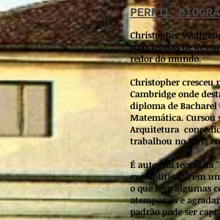
PERFIL BIOGRÁ
Christopher Wolfgang
suas teorias de
desig
redor do mundo.
Christopher cresceu n
Cambridge onde desta
diploma de Bacharel
Matemática. Cursou 
Arquitetura concedid
trabalhou no MIT, em
É autor da teoria da
exemplificada em um 
o que leva algumas c
atemporais e agradar
padrão pode ser capt