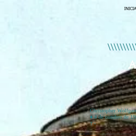
INICI
A
Christopher Wolfgan
♦ 4 de outubro de 19
† -