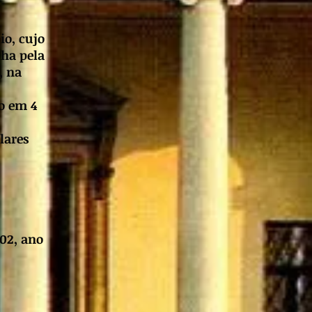
io, cujo
lha pela
, na
do em 4
lares
002, ano