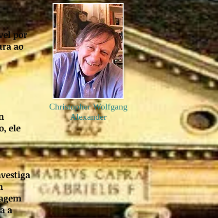
vel por
ura ao
Christopher Wolfgang
m
Alexander
, ele
vestiga
m
uagem
a a