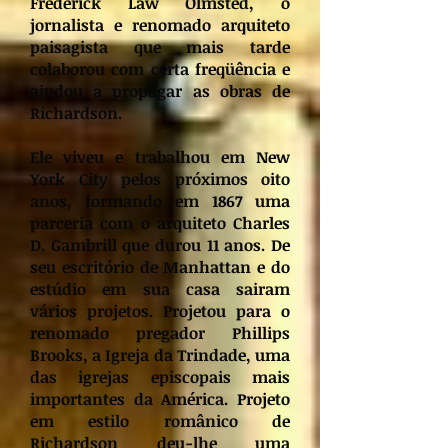
Frederick Law Olmsted, o
jornalista e renomado arquiteto
paisagista que mais tarde
colaborou com certa freqüência e
ajudou a propagar as obras de
Richardson.
Ele viveu e trabalhou em New
York City pelos próximos oito
anos, formando em 1867 uma
parceria com o arquiteto Charles
D. Gambrill que durou 11 anos. De
seu escritório de Manhattan e do
estúdio em sua casa sairam
vários projetos. Projetou para o
renomado pregador Phillips
Brooks, a Igreja da Trindade, uma
das igrejas episcopais mais
importantes da América. Projeto
em estilo românico de
Richardson deu-lhe uma