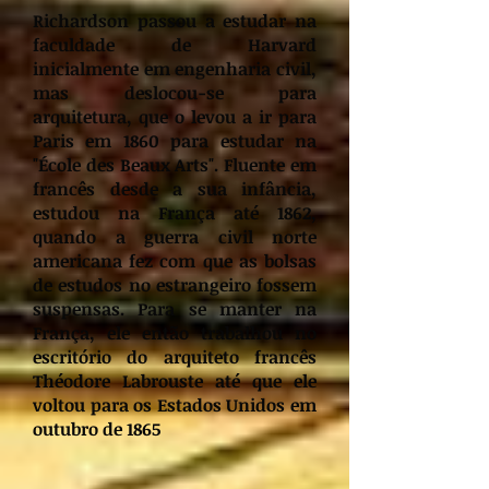
Richardson passou a estudar na
faculdade de Harvard
inicialmente em engenharia civil,
mas deslocou-se para
arquitetura, que o levou a ir para
Paris em 1860 para estudar na
"École des Beaux Arts". Fluente em
francês desde a sua infância,
estudou na França até 1862,
quando a guerra civil norte
americana fez com que as bolsas
de estudos no estrangeiro fossem
suspensas. Para se manter na
França, ele então trabalhou no
escritório do arquiteto francês
Théodore Labrouste até que ele
voltou para os Estados Unidos em
outubro de 1865