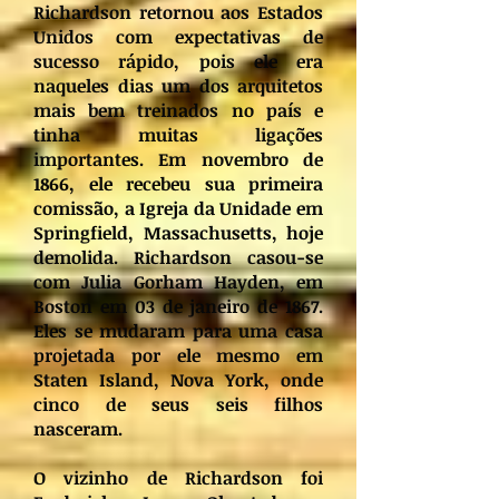
Richardson retornou aos Estados
Unidos com expectativas de
sucesso rápido, pois ele era
naqueles dias um dos arquitetos
mais bem treinados no país e
tinha muitas ligações
importantes. Em novembro de
1866, ele recebeu sua primeira
comissão, a Igreja da Unidade em
Springfield, Massachusetts, hoje
demolida. Richardson casou-se
com Julia Gorham Hayden, em
Boston em 03 de janeiro de 1867.
Eles se mudaram para uma casa
projetada por ele mesmo em
Staten Island, Nova York, onde
cinco de seus seis filhos
nasceram.
O vizinho de Richardson foi