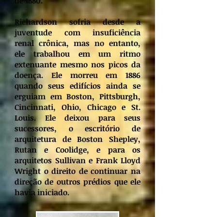
de 1880.
Richardson sofria desde a
juventude com insuficiência
renal crônica, mas no entanto,
ele trabalhou em um ritmo
extenuante mesmo nos picos da
doença. Ele morreu em 1886
quando seus edifícios ainda se
erguiam em Boston, Pittsburgh,
Cincinnati, Ohio, Chicago e St.
Louis. Ele deixou para seus
sucessores, o escritório de
arquitetura de Boston Shepley,
Rutan e Coolidge, e para os
arquitetos Sullivan e Frank Lloyd
Wright o direito de continuar na
direção de outros prédios que ele
havia iniciado.