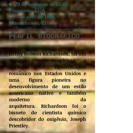
♦ 29 de setembro de 1838,
Louisiania, EUA
† 27 de abril de 1886,
Massachusets, EUA
PERFIL BIOGRÁFICO:
Henry Hobson Richardson, foi um
arquiteto norte-americano, o
iniciador do renascimento
românico nos Estados Unidos e
uma figura pioneira no
desenvolvimento de um estilo
americano nativo e também
moderno da
arquitetura.
Richardson foi o
bisneto do cientista químico
descobridor do oxigênio, Joseph
Priestley.