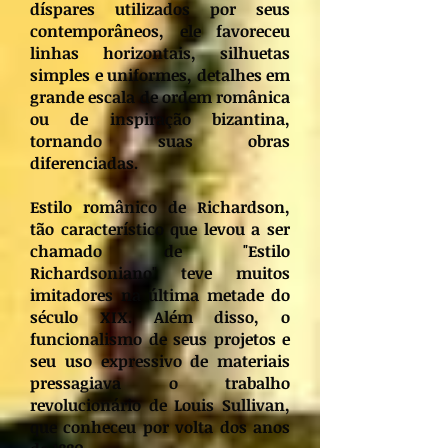
díspares utilizados por seus
contemporâneos, ele favoreceu
linhas horizontais, silhuetas
simples e uniformes, detalhes em
grande escala de ordem românica
ou de inspiração bizantina,
tornando suas obras
diferenciadas.
Estilo românico de Richardson,
tão característico que levou a ser
chamado de "Estilo
Richardsoniano" teve muitos
imitadores na última metade do
século XIX. Além disso, o
funcionalismo de seus projetos e
seu uso expressivo de materiais
pressagiava o trabalho
revolucionário de Louis Sullivan,
que conheceu por volta dos anos