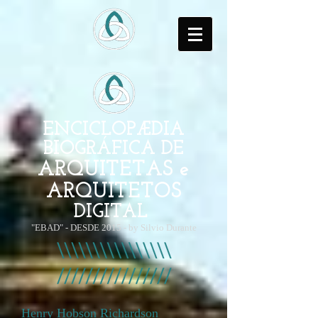
ENCICLOPÆDIA
BIOGRÁFICA DE
ARQUITETAS e
ARQUITETOS
DIGITAL
"EBAD" - DESDE 2015 - by Silvio Durante
Henry Hobson Richardson