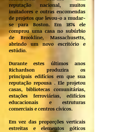
reputação nacional, muitos
imitadores e outras encomendas
de projetos que levou-o a mudar-
se para Boston. Em 1874 ele
comprou uma casa no subúrbio
de Brookline, Massachusetts,
abrindo um novo escritório e
estúdio.
Durante estes últimos anos
Richardson produzira os
principais edifícios em que sua
reputação repousa . Ele projetou
casas, bibliotecas comunitárias,
estações ferroviárias, edifícios
educacionais e estruturas
comerciais e centros cívicos.
Em vez das proporções verticais
estreitas e elementos góticos