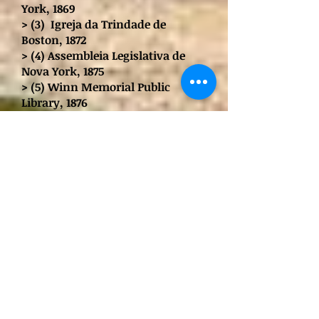
York, 1869
> (3) Igreja da Trindade de
Boston, 1872
> (4) Assembleia Legislativa de
Nova York, 1875
> (5) Winn Memorial Public
Library, 1876
> (6) Ames Free Library, 1877
> (7) Thomas Crane Public Library,
1880
> (8) Billings Memorial Library,
Campus da Universidade de
Vermont, 1883
> (9) Igreja Episcopal Emmanuel,
Pennsylvania, 1885
> (10) Estação Little Silver, New
Jersey, 1889-90