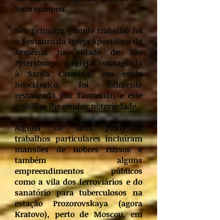
leste europeu.
Seu primeiro grande trabalho foi
o Restauro da Igreja Apostólica da
Armênia na cidade de São
Petersburgo. A Igreja, consagrada
à Santa Catarina, em estilo
neoclássico, foi fielmente
restaurada por Tamanian e este
trabalho lhe rendeu notoriedade.
Alguns de seus primeiros
trabalhos particulares incluíram
mansões de nobres russos e
também alguns
empreendimentos públicos
como a vila dos ferroviários e do
sanatório para tuberculosos na
estação Prozorovskaya (agora
Kratovo), perto de Moscou, em