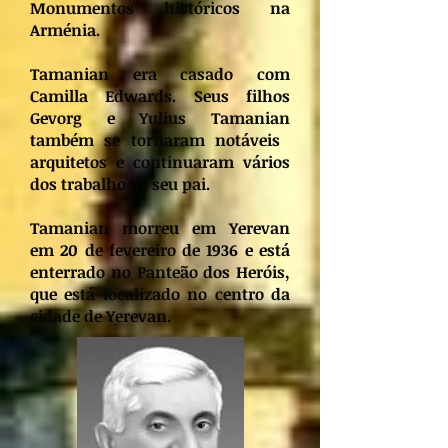
Monumentos históricos na
Arménia.
Tamanian era casado com
Camilla Edwards. Seus filhos
Gevorg e Yulius Tamanian
também se tornaram notáveis ​​
arquitetos e continuaram vários
dos trabalho de seu pai.
Tamanian morreu em Yerevan
em 20 de fevereiro de 1936 e está
enterrado no Panteão dos Heróis,
que está localizado no centro da
cidade de Yerevan.