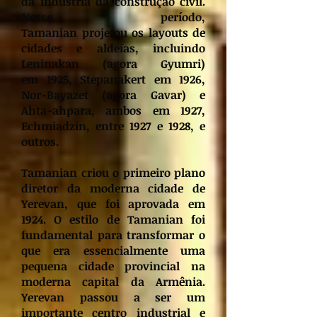
da indústria da construção civil.
Nesse período,
Tamanian projetou os layouts de
cidades e aldeias, incluindo
Leninakan (agora Gyumri)
em 1925, Stepanakert em 1926,
Nor-Bayazet (agora Gavar) e
Ahta-ahpara, ambos em 1927,
Echmiadzin, entre 1927 e 1928, e
outros.
Tamanian criou o primeiro plano
diretor da moderna cidade de
Yerevan, que foi aprovada em
1924. O estilo de Tamanian foi
fundamental para transformar o
que era essencialmente uma
pequena cidade provincial na
moderna capital da Armênia.
Yerevan passou a ser um
importante centro industrial e