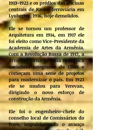
1913-1923
e os prédios das oficinas
centrais de Kazan ferroviária em
Lyubertsy, 1916, hoje demolidos.
Ele se tornou um professor de
Arquitetura em 1914, em 1917 ele
foi eleito como Vice-Presidente da
Academia de Artes da Armênia.
Com a Revolução Russa de 1917, a
Armênia torna-se uma República
Socialista integrante da URSS e
começam uma serie de projetos
para modernizar o país. Em 1923
ele se mudou para Yerevan,
dirigindo o novo esforço de
construção da Armênia.
Ele foi o engenheiro-chefe do
conselho local de Comissários do
Povo, impulsionando o avanço