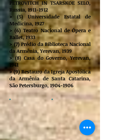
PETROVITCH IN TSARSKOE SELO,
Russia,
1911-1912
> (5)
Universidade Estatal de
Medicina, 1927
> (6) Teatro Nacional de Ópera e
Ballet, 1933
> (7)
Prédio da Biblioteca Nacional
da Armênia, Yerevan, 1939
> (8) Casa do Governo, Yerevan,
1941
> (9) Restauro da
Igreja Apostólica
da Armênia de Santa Catarina,
São Petersburgo,
1904-1906