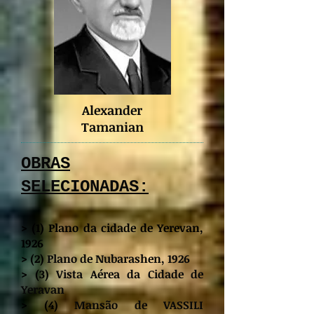
Alexander
Tamanian
OBRAS
SELECIONADAS:
> (1) Plano da cidade de Yerevan,
1926
> (2)
Plano de Nubarashen, 1926
> (3)
Vista Aérea da Cidade de
Yeravan
> (4)
Mansão de VASSILI