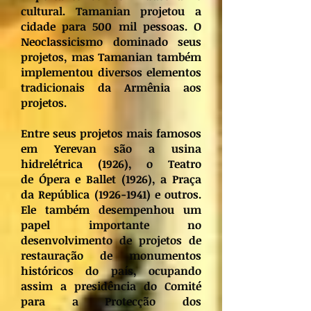
cultural. Tamanian projetou a
cidade para 500 mil pessoas. O
Neoclassicismo dominado seus
projetos, mas Tamanian também
implementou diversos elementos
tradicionais da Armênia aos
projetos.
Entre seus projetos mais famosos
em Yerevan são a usina
hidrelétrica (1926), o Teatro
de Ópera e Ballet (1926), a Praça
da República
(1926-1941)
e outros.
Ele também desempenhou um
papel importante no
desenvolvimento de projetos de
restauração de monumentos
históricos do país, ocupando
assim a presidência do Comité
para a Protecção dos