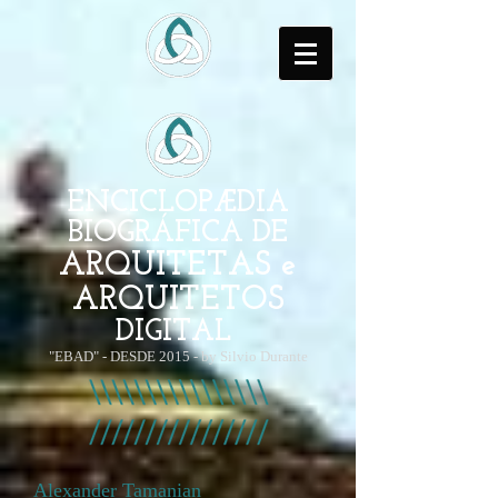
ENCICLOPÆDIA
BIOGRÁFICA DE
ARQUITETAS e
ARQUITETOS
DIGITAL
"EBAD" - DESDE 2015 - by Silvio Durante
Alexander Tamanian