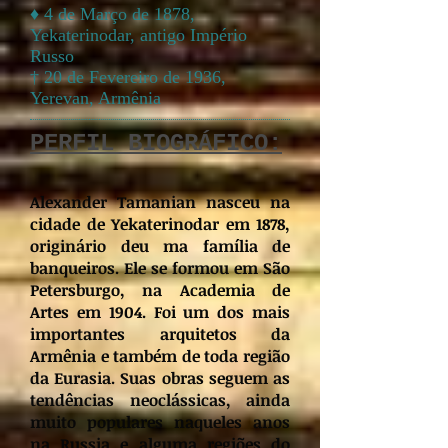
♦ 4 de Março de 1878,
Yekaterinodar, antigo Império
Russo
† 20 de Fevereiro de 1936,
Yerevan, Armênia
PERFIL BIOGRÁFICO:
Alexander Tamanian nasceu na
cidade de Yekaterinodar em 1878,
originário deu ma família de
banqueiros. Ele se formou em São
Petersburgo, na Academia de
Artes em 1904. Foi um dos mais
importantes arquitetos da
Armênia e também de toda região
da Eurasia. Suas obras seguem as
tendências neoclássicas, ainda
muito populares naqueles anos
na Russia e alguma regiões do