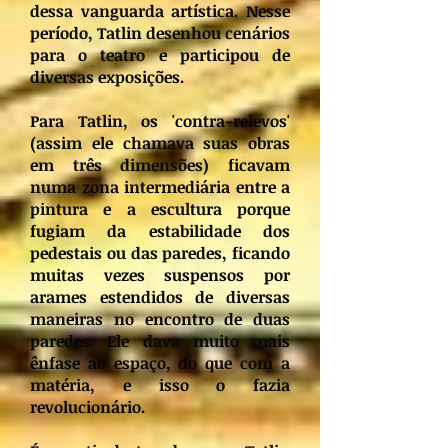
dessa vanguarda artística. Nesse
período, Tatlin desenhou cenários
para o teatro e participou de
diversas exposições.
Para Tatlin, os 'contra-relevos'
(assim ele chamava suas obras
em três dimensões) ficavam
numa zona intermediária entre a
pintura e a escultura porque
fugiam da estabilidade dos
pedestais ou das paredes, ficando
muitas vezes suspensos por
arames estendidos de diversas
maneiras no encontro de duas
paredes. Ele dava muito mais
ênfase ao espaço, do que com a
matéria, e isso o fazia
revolucionário.