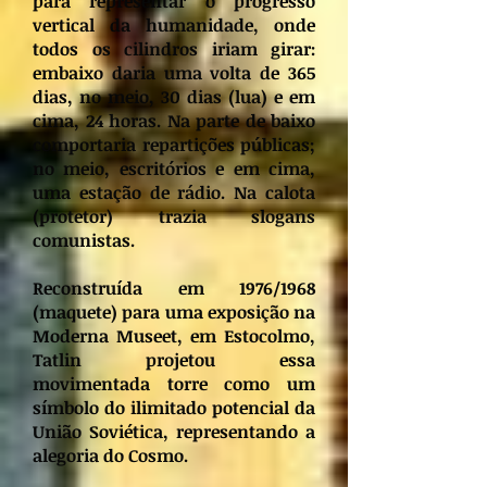
para representar o progresso
vertical da humanidade, onde
todos os cilindros iriam girar:
embaixo daria uma volta de 365
dias, no meio, 30 dias (lua) e em
cima, 24 horas. Na parte de baixo
comportaria repartições públicas;
no meio, escritórios e em cima,
uma estação de rádio. Na calota
(protetor) trazia slogans
comunistas.
Reconstruída em 1976/1968
(maquete) para uma exposição na
Moderna Museet, em Estocolmo,
Tatlin projetou essa
movimentada torre como um
símbolo do ilimitado potencial da
União Soviética, representando a
alegoria do Cosmo.