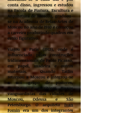
conta disso, ingressou e estudou
na Escola de Pintura, Escultura e
Arquitetura de Moscou, graduou-
se na Academia de Belas-Artes de
Moscou no ano de 1910 e começou
a carreira produzindo quadros em
estilo figurativo.
Viajou a Paris (1913), onde é
influenciado pelas construções
tridimensionais de Pablo Picasso,
em papel, madeira e outros
materiais. Quando Tatlin
retornou a Moscou e integrou-se
a um grupo de pintores,
arquitetos e escritores russos
vanguardistas das cidades de
Moscou, Odessa e São
Petersburgo. O arquiteto
Ivan
Fomin
era um dos integrantes