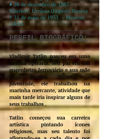
♦ 28 de dezembro de 1885 –
Kharkov, Ucrânia (Império Russo)
† 31 de maio de 1953 – Moscou,
URSS
PERFIL BIOGRÁFICO:
Vladimir Tatlin nasceu em uma
família operária. Seu pai era um
engenheiro ferroviário e sua mãe
uma poetiza. Durante a
juventude, ele trabalhou na
marinha mercante, atividade que
mais tarde iria inspirar alguns de
seus trabalhos .
Tatlin começou sua carreira
artística pintando ícones
religiosos, mas seu talento foi
aflorando-se a cada dia e por