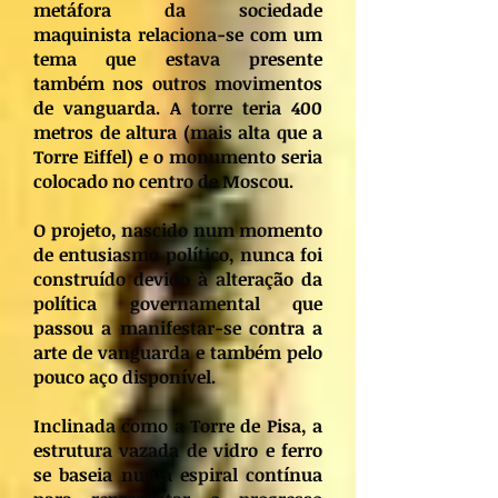
metáfora da sociedade
maquinista relaciona-se com um
tema que estava presente
também nos outros movimentos
de vanguarda. A torre teria 400
metros de altura (mais alta que a
Torre Eiffel) e o monumento seria
colocado no centro de Moscou.
O projeto, nascido num momento
de entusiasmo político, nunca foi
construído devido à alteração da
política governamental que
passou a manifestar-se contra a
arte de vanguarda e também pelo
pouco aço disponível.
Inclinada como a Torre de Pisa, a
estrutura vazada de vidro e ferro
se baseia numa espiral contínua