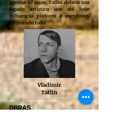
apenas 67 anos, Tatlin deixou um
legado artístico que até hoje
influencia pintores e escultores
do mundo todo.
Vladimir
Tatlin
OBRAS
SELECIONADAS:
> (1) Relevo - 1914