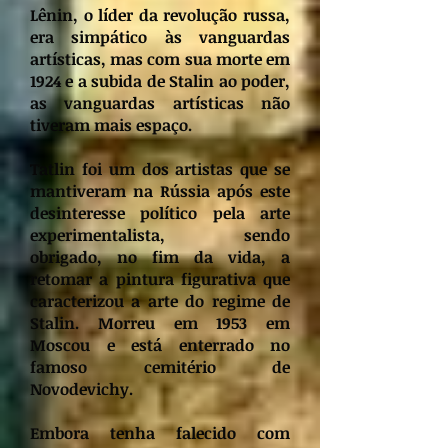
Lênin, o líder da revolução russa,
era simpático às vanguardas
artísticas, mas com sua morte em
1924 e a subida de Stalin ao poder,
as vanguardas artísticas não
tiveram mais espaço.
Tatlin foi um dos artistas que se
mantiveram na Rússia após este
desinteresse político pela arte
experimentalista, sendo
obrigado, no fim da vida, a
retomar a pintura figurativa que
caracterizou a arte do regime de
Stalin. Morreu em 1953 em
Moscou e está enterrado no
famoso cemitério de
Novodevichy.
Embora tenha falecido com