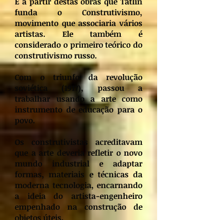
É a partir destas obras que Tatlin
funda o Construtivismo,
movimento que associaria vários
artistas. Ele também é
considerado o primeiro teórico do
construtivismo russo.
Com o triunfo da revolução
soviética (1917), passou a
trabalhar usando a arte como
instrumento de educação para o
povo.
Os construtivistas acreditavam
que a arte deveria refletir o novo
mundo industrial e adaptar
formas, materiais e técnicas da
moderna tecnologia, encarnando
a ideia do artista-engenheiro
empenhado na construção de
objetos úteis.