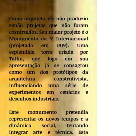
Como arquiteto ele não produziu
senão projetos que não foram
cosntruidos. Seu maior projeto é o
Monumento da 3ª Internacional
(projetado em 1919). Uma
esplendida torre criada por
Tatlin, que logo em sua
apresentação já se consagrou
como um dos protótipos da
arquitetura construtivista,
influenciando uma série de
experimentos em cenários e
desenhos industriais.
Este monumento pretendia
representar os novos tempos e a
dinâmica social, tentando
integrar arte e técnica. Esta