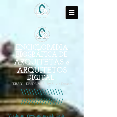
ENCICLOPÆDIA
BIOGRÁFICA DE
ARQUITETAS e
ARQUITETOS
DIGITAL
"EBAD" - DESDE 2015 - by Silvio Durante
Vladimir Yevgraphovich Tatli