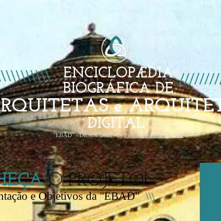
AL
Apresentação e Objetivos
Índice A-Z
Índice Nacionalidad
ENCICLOPÆDIA
BIOGRÁFICA DE
RQUITETAS e ARQUITE
DIGITAL
"EBAD" - DESDE 2015 - by
Prof. Arq. Silvio Durante
HEÇA
O PROJETO!
tação e Objetivos da "EBAD"
\\\