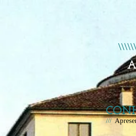
INICI
A
CON
///
Apresen