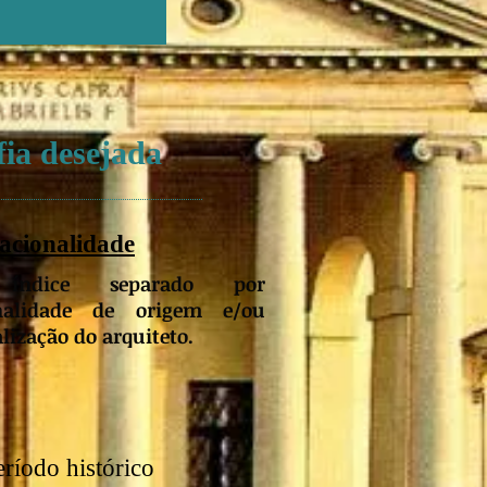
fia desejada
acionalidade
ndice separado por
nalidade de origem e/ou
lização do arquiteto.
eríodo histórico