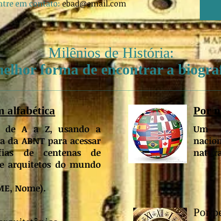
ntre em contato:
ebad@email.com
Milênios de História:
elhor forma de encontrar a biogra
 alfabética
Por n
 de A a Z, usando a
Um í
a da ABNT para acessar
nacio
fias de centenas de
natura
 e arquitetos do mundo
E, Nome).
Por p