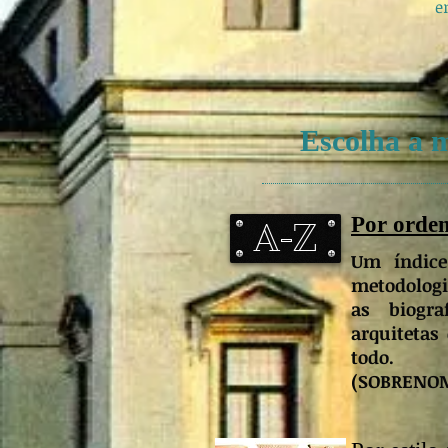
e
Escolha a m
Por ordem
A-Z
Um índice
metodologi
as biogra
arquitetas
todo.
(SOBRENOM