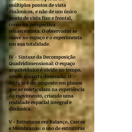
múltiplos pontos de vista
dinâmicos, e não de um único
ponto de vista fixo e frontal,
como na perspectiva
renascentista. O observador se
move no espaço e o experimenta
em sua totalidade.
IV - Sintaxe da Decomposição
Quadridimensional: O espaço
arquitetônico é vivido no tempo,
sendo a quarta dimensão. O
edifício é decomposto em planos
que se rearticulam na experiência
do movimento, criando uma
realidade espacial integral e
dinâmica.
V - Estruturas em Balanço, Cascas
e Membranas: o uso de estruturas