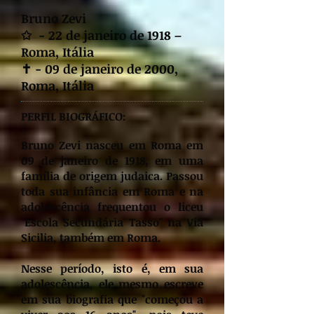
Bruno Zevi
✩ -
22 de janeiro de 1918 –
Roma, Itália
✝ - 09 de janeiro de 2000,
Roma, Itália
PERFIL BIOGRÁFICO:
Bruno Zevi nasceu em Roma em
09 de janeiro de 1918, em uma
família de origem judaica. Passou
toda sua infância em Roma e na
adolescência frequentou o liceu
"Escola Secundária Tasso" na Via
Sicilia, também em Roma.
Nesse período, isto é, em sua
adolescência, ele mesmo escreve
em sua biografia que "começou a