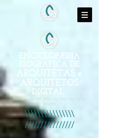
ENCICLOPÆDIA
BIOGRÁFICA DE
ARQUITETAS e
ARQUITETOS
DIGITAL
"EBAD" - DESDE 2015 - by Prof. Arq. Silvio
Durante