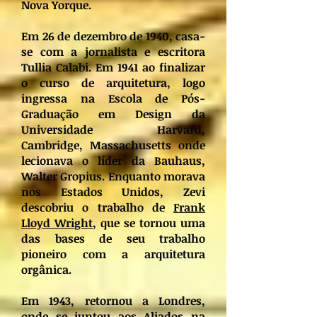
Nova Yorque.
Em 26 de dezembro de 1940, casa-
se com a jornalista e escritora
Tullia Calabi. Em 1941 ao finalizar
o curso de arquitetura, logo
ingressa na Escola de Pós-
Graduação em Design da
Universidade Harvard,
Cambridge, Massachusetts onde
lecionava o líder da Bauhaus,
Walter Gropius. Enquanto morava
nos Estados Unidos, Zevi
descobriu o trabalho de
Frank
Lloyd Wright
, que se tornou uma
das bases de seu trabalho
pioneiro com a arquitetura
orgânica.
Em 1943, retornou a Londres,
onde se juntou aos Aliados na