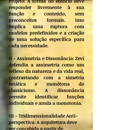
Projeto: A forma do edifício deve
responder livremente à sua
função e conteúdo, sem
preconceitos formais. Isso
implica uma ruptura com
modelos predefinidos e a criação
de uma solução específica para
cada necessidade.
II - Assimetria e Dissonância: Zevi
defendia a assimetria como um
reflexo da natureza e da vida real,
contrastando com a simetria
estática e monótona do
classicismo. A dissonância
permite identificar funções
individuais e anula a monotonia.
III - Tridimensionalidade Anti-
perspectiva: A arquitetura deve
ser concebida a partir de