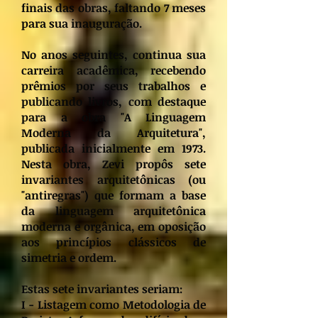
finais das obras, faltando 7 meses
para sua inauguração.
No anos seguintes, continua sua
carreira acadêmica, recebendo
prêmios por seus trabalhos e
publicando livros, com destaque
para a obra "A Linguagem
Moderna da Arquitetura",
publicada inicialmente em 1973.
Nesta obra, Zevi propôs sete
invariantes arquitetônicas (ou
"antiregras") que formam a base
da linguagem arquitetônica
moderna e orgânica, em oposição
aos princípios clássicos de
simetria e ordem.
Estas sete invariantes seriam:
I -
Listagem como Metodologia de