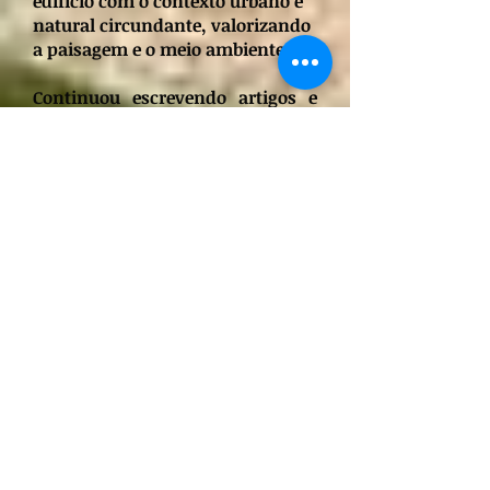
edifício com o contexto urbano e
natural circundante, valorizando
a paisagem e o meio ambiente.
Continuou escrevendo artigos e
prestando consultorias em
arquitetura, tanto em edificios
quanto em planos diretores de
cidades, tanto na Italia quanto
em outros países, além de
publicar outros livros.
No dia 9 de janeiro, Bruno Zevi
faleceu repentinamente em sua
casa, na Via Nomentana, em
Roma, próximo de completar 82
anos de idade. Seu grande legado
não foram obras físicas (embora
Zevi tenha trabalhado em
projetos arquitetônicos pessoais),
mas sim uma contribuição ímpar