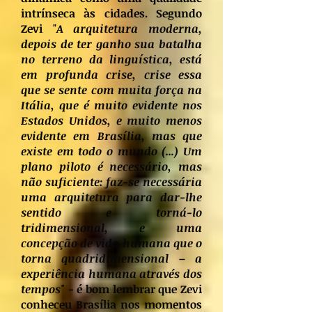
intrínseca às cidades. Segundo
Zevi "
A arquitetura moderna,
depois de ter ganho sua batalha
no terreno da linguística, está
em profunda crise, crise essa
que se sente com muita força na
Itália, que é muito evidente nos
Estados Unidos, e muito menos
evidente em Brasília, mas que
existe em todo o mundo (...) Um
plano piloto é necessário, mas
não suficiente: faz-se necessária
uma arquitetura para dar-lhe
sentido e torná-lo
tridimensional, e uma
concepção de vida humana que o
torna quadridimensional – a
experiência humana através dos
tempos" -
é bom lembrar que Zevi
conheceu Brasília nos momentos