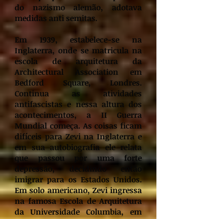
do nazismo alemão, adotava
medidas anti semitas.
Em 1939, estabelece-se na
Inglaterra, onde se matricula na
escola de arquitetura da
Architectural Association em
Bedford Square, Londres.
Continua as atividades
antifascistas e nessa altura dos
acontecimentos, a II Guerra
Mundial começa. As coisas ficam
difíceis para Zevi na Inglaterra e
em sua autobiografia ele relata
que passou por uma forte
depressão, decidindo então
imigrar para os Estados Unidos.
Em solo americano, Zevi ingressa
na famosa Escola de Arquitetura
da Universidade Columbia, em