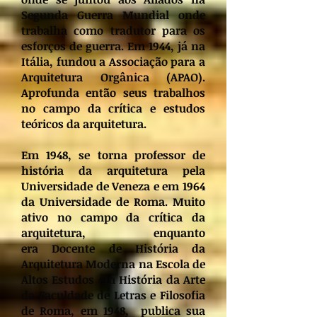
Segunda Guerra Mundial onde
trabalha como tradutor para os
esforços de guerra. Em 1944, já na
Itália, fundou a Associação para a
Arquitetura Orgânica (APAO).
Aprofunda então seus trabalhos
no campo da crítica e estudos
teóricos da arquitetura.
Em 1948, se torna professor de
história da arquitetura pela
Universidade de Veneza e em 1964
da Universidade de Roma. Muito
ativo no campo da crítica da
arquitetura, enquanto
era
Docente de História da
Arquitetura Moderna na Escola de
Altos Estudos em História da Arte
da Faculdade de Letras e Filosofia
de Roma,
em 1948, publica sua