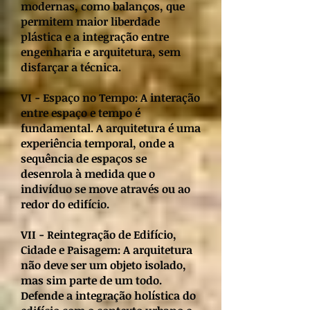
modernas, como balanços, que
permitem maior liberdade
plástica e a integração entre
engenharia e arquitetura, sem
disfarçar a técnica.
VI - Espaço no Tempo: A interação
entre espaço e tempo é
fundamental. A arquitetura é uma
experiência temporal, onde a
sequência de espaços se
desenrola à medida que o
indivíduo se move através ou ao
redor do edifício.
VII - Reintegração de Edifício,
Cidade e Paisagem: A arquitetura
não deve ser um objeto isolado,
mas sim parte de um todo.
Defende a integração holística do