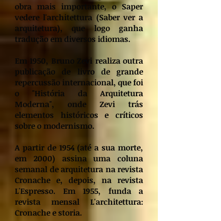
obra mais importante, o Saper
vedere l'architettura (Saber ver a
arquitetura), que logo ganha
tradução em diversos idiomas.
Em 1950, Bruno Zevi realiza outra
publicação de livro de grande
repercussão internacional, que foi
o "História da Arquitetura
Moderna", onde Zevi trás
elementos históricos e críticos
sobre o modernismo.
A partir de 1954 (até a sua morte,
em 2000) assina uma coluna
semanal de arquitetura na revista
Cronache e, depois, na revista
L'Espresso. Em 1955, funda a
revista mensal L'architettura:
Cronache e storia.