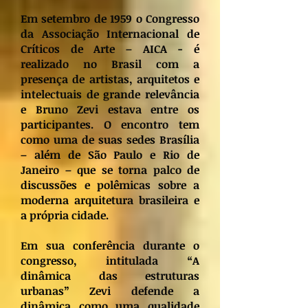
Em setembro de 1959 o Congresso
da Associação Internacional de
Críticos de Arte – AICA - é
realizado no Brasil com a
presença de artistas, arquitetos e
intelectuais de grande relevância
e Bruno Zevi estava entre os
participantes. O encontro tem
como uma de suas sedes Brasília
– além de São Paulo e Rio de
Janeiro – que se torna palco de
discussões e polêmicas sobre a
moderna arquitetura brasileira e
a própria cidade.
Em sua conferência durante o
congresso, intitulada “A
dinâmica das estruturas
urbanas” Zevi defende a
dinâmica como uma qualidade