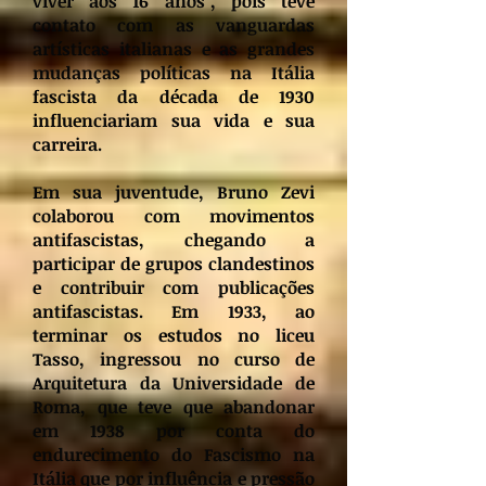
viver aos 16 anos", pois teve
contato com as vanguardas
artísticas italianas e as grandes
mudanças políticas na Itália
fascista da década de 1930
influenciariam sua vida e sua
carreira.
Em sua juventude, Bruno Zevi
colaborou com movimentos
antifascistas, chegando a
participar de grupos clandestinos
e contribuir com publicações
antifascistas. Em 1933, ao
terminar os estudos no liceu
Tasso, ingressou no curso de
Arquitetura da Universidade de
Roma, que teve que abandonar
em 1938 por conta do
endurecimento do Fascismo na
Itália que por influência e pressão